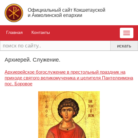
Официальный сайт Кокшетауской
и Акмолинской епархии
Главная
Контакты
Toggle
naviga
Архиерей. Служение.
Архиерейское богослужение в престольный праздник на
приходе святого великомученика и целителя Пантелеимона
пос. Боровое