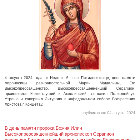
4 августа 2024 года в Неделю 6-ю по Пятидесятнице, день памяти
мироносицы равноапостольной Марии Магдалины, Его
Высокопреосвященство, Высокопреосвященнейший Серапион,
архиепископ Кокшетауский и Акмолинский возглавил Полиелейную
Утреню и совершил Литургию в кафедральном соборе Воскресения
Христова г. Кокшетау.
опубликовано 04 августа 2024
В день памяти пророка Божия Илии
Высокопреосвященнейший архиепископ Серапион
совершил Литургию в кафедральном соборе Воскресения