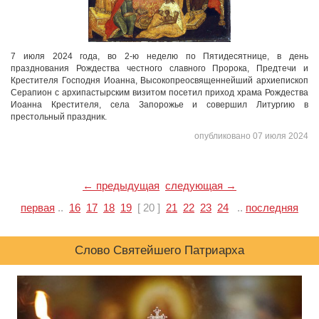
7 июля 2024 года, во 2-ю неделю по Пятидесятнице, в день
празднования Рождества честного славного Пророка, Предтечи и
Крестителя Господня Иоанна, Высокопреосвященнейший архиепископ
Серапион с архипастырским визитом посетил приход храма Рождества
Иоанна Крестителя, села Запорожье и совершил Литургию в
престольный праздник.
опубликовано 07 июля 2024
← предыдущая
следующая →
первая
..
16
17
18
19
[ 20 ]
21
22
23
24
..
последняя
Слово Святейшего Патриарха