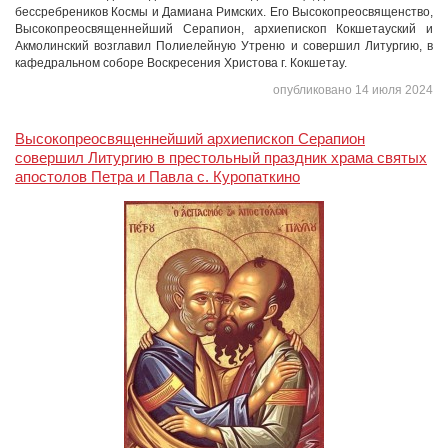
бессребреников Космы и Дамиана Римских. Его Высокопреосвященство,
Высокопреосвященнейший Серапион, архиепископ Кокшетауский и
Акмолинский возглавил Полиелейную Утреню и совершил Литургию, в
кафедральном соборе Воскресения Христова г. Кокшетау.
опубликовано 14 июля 2024
Высокопреосвященнейший архиепископ Серапион
совершил Литургию в престольный праздник храма святых
апостолов Петра и Павла с. Куропаткино