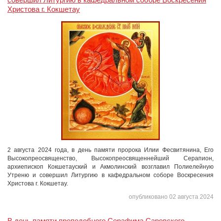
Христова г. Кокшетау
2 августа 2024 года, в день памяти пророка Илии Фесвитянина, Его
Высокопреосвященство, Высокопреосвященнейший Серапион,
архиепископ Кокшетауский и Акмолинский возглавил Полиелейную
Утреню и совершил Литургию в кафедральном соборе Воскресения
Христова г. Кокшетау.
опубликовано 02 августа 2024
В день памяти преподобного Серафима Саровского