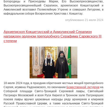
Богородицы и Приснодевы Марии, Его Высокопреосвященство,
Высокопреосвященнейший Серапион, архиепископ Кокшетауский и
Акмолинский возглавил Полиелейную Утреню и совершил Литургию, в
кафедральном соборе Воскресения Христова г. Кокшетау.
опубликовано 21 июля 2024
Архиепископ Кокшетауский и Акмолинский Серапион
награжден орденом преподобного Серафима Саровского III
степени
18 июля 2024 года, в праздник обретения честных мощей преподобного
Сергия, игумена Радонежского, по окончании
Божественной литургии
на
Соборной площади Свято-Троицкой Сергиевой лавры, Святейший
Патриарх Московский и всея Руси Кирилл в Тронном зале Патриарших
покоев лавры вручил церковные награды ряду архиереев и клириков
Русской Православной Церкви, а также насельникам Свято-Троицкой