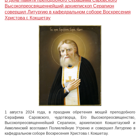
Высокопреосвященнейший архиепископ Серапион
совершил Литургию в кафедральном соборе Воскресения
Христова г. Кокшетау
1 августа 2024 года, в праздник обретения мощей преподобного
Серафима Саровского, чудотворца, Его Высокопреосвященство,
Высокопреосвященнейший Серапион, архиепископ Кокшетауский и
Акмолинский возглавил Полиелейную Утреню и совершил Литургию в
кафедральном соборе Воскресения Христова г. Кокшетау.