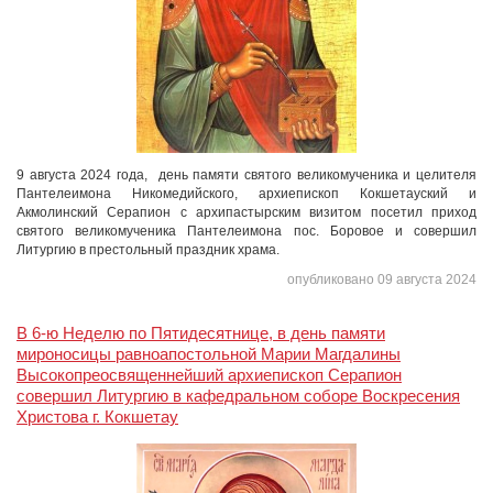
9 августа 2024 года, день памяти святого великомученика и целителя
Пантелеимона Никомедийского, архиепископ Кокшетауский и
Акмолинский Серапион с архипастырским визитом посетил приход
святого великомученика Пантелеимона пос. Боровое и совершил
Литургию в престольный праздник храма.
опубликовано 09 августа 2024
В 6-ю Неделю по Пятидесятнице, в день памяти
мироносицы равноапостольной Марии Магдалины
Высокопреосвященнейший архиепископ Серапион
совершил Литургию в кафедральном соборе Воскресения
Христова г. Кокшетау