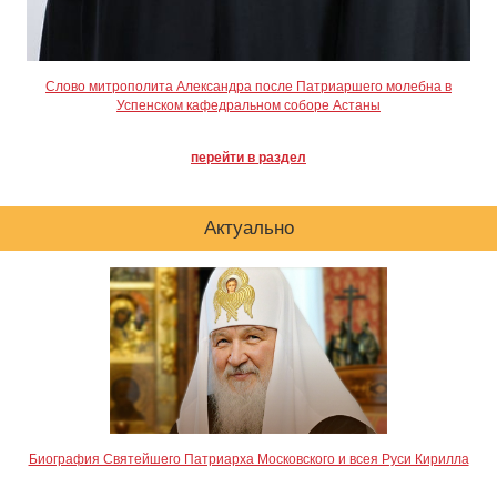
Слово митрополита Александра после Патриаршего молебна в
Успенском кафедральном соборе Астаны
перейти в раздел
Актуально
Биография Святейшего Патриарха Московского и всея Руси Кирилла