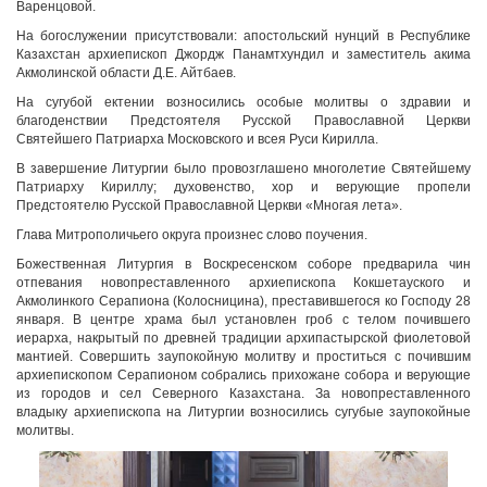
Варенцовой.
На богослужении присутствовали: апостольский нунций в Республике
Казахстан архиепископ Джордж Панамтхундил и заместитель акима
Акмолинской области Д.Е. Айтбаев.
На сугубой ектении возносились особые молитвы о здравии и
благоденствии Предстоятеля Русской Православной Церкви
Святейшего Патриарха Московского и всея Руси Кирилла.
В завершение Литургии было провозглашено многолетие Святейшему
Патриарху Кириллу; духовенство, хор и верующие пропели
Предстоятелю Русской Православной Церкви «Многая лета».
Глава Митрополичьего округа произнес слово поучения.
Божественная Литургия в Воскресенском соборе предварила чин
отпевания новопреставленного архиепископа Кокшетауского и
Акмолинкого Серапиона (Колосницина), преставившегося ко Господу 28
января. В центре храма был установлен гроб с телом почившего
иерарха, накрытый по древней традиции архипастырской фиолетовой
мантией. Совершить заупокойную молитву и проститься с почившим
архиепископом Серапионом собрались прихожане собора и верующие
из городов и сел Северного Казахстана. За новопреставленного
владыку архиепископа на Литургии возносились сугубые заупокойные
молитвы.