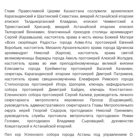
Главе Православной Церкви Казахстана сослужили: архиепископ
Карагандинский и Шахтинский Севастиан, викарий Астанайской епархии
епископ Талдыкорганский Клавдиан, епископ Чимкентский и
Туркестанский Хрисанф, викарий Астанайской епархии епископ
Талгарский Вениамин; благочинный приходов столицы архимандрит
Сергий (Карамышев), настоятель храма в честь иконы Божией Матери
«Всех скорбящих Радость» города Алма-Аты протоиерей Евгений
Воробьев, настоятель Михаило-Архангельского храма города Щучинска
архимандрит Николай (Карпов), настоятель храма святой
великомученицы Варвары города Акколь протоиерей Алексий Жолудев,
настоятель храма во имя преподобномученицы великой княгини
Елисаветы города Ерейментау протоиерей Василий Качанкин,
секретарь Карагандинской епархии протоиерей Дмитрий Патрикеев,
настоятель храма священномученика Елевферия Римского города
Степногорска протоиерей Игорь Шапорев, ключарь кафедрального
собора протоиерей Димитрий Байдек, ключарь Константино-
Еленинского собора протоиерей Сергий Калиев, руководитель личного
секретариата митрополита иеромонах Прохор (Ендовицкий),
руководитель административного секретариата Главы Митрополичьего
округа иерей Георгий Сидоров, протодиакон Николай Гринкевич,
руководитель службы протокола митрополита протодиакон Роман
Головин, протодиакон Владимир Сыровацкий; духовенство
Кокшетауской и Астанайской епархий.
Пел хор Успенского собора города Астаны под управлением О.