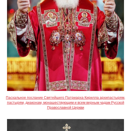
Пасхальное послание Святейшего Патриарха Кирилла архипастырям,
пастырям, диаконам, монашествующим и всем верным чадам Русской
Православной Церкви