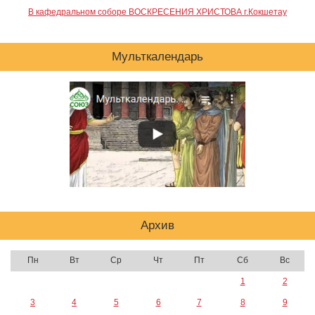
В кафедральном соборе ВОСКРЕСЕНИЯ ХРИСТОВА г.Кокшетау
Мульткалендарь
Архив
Пн
Вт
Ср
Чт
Пт
Сб
Вс
1
2
3
4
5
6
7
8
9