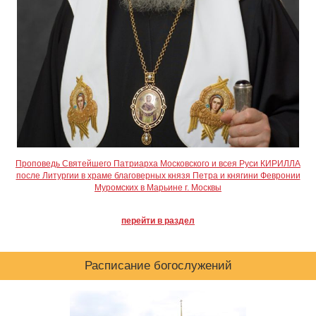
Проповедь Святейшего Патриарха Московского и всея Руси КИРИЛЛА
после Литургии в храме благоверных князя Петра и княгини Февронии
Муромских в Марьине г. Москвы
перейти в раздел
Расписание богослужений