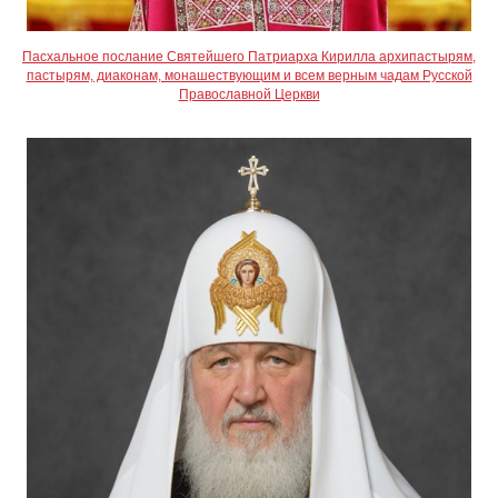
Пасхальное послание Святейшего Патриарха Кирилла архипастырям,
пастырям, диаконам, монашествующим и всем верным чадам Русской
Православной Церкви