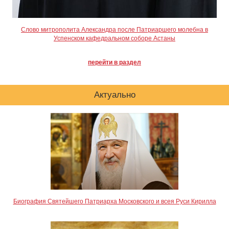
Слово митрополита Александра после Патриаршего молебна в
Успенском кафедральном соборе Астаны
перейти в раздел
Актуально
Биография Святейшего Патриарха Московского и всея Руси Кирилла