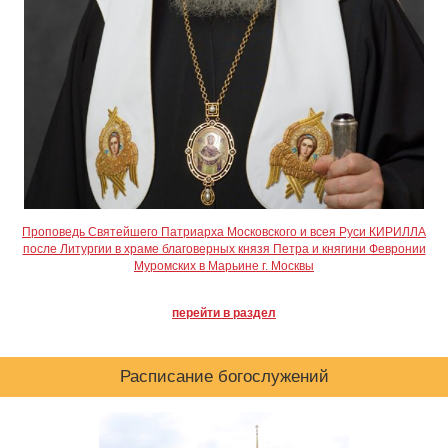
Проповедь Святейшего Патриарха Московского и всея Руси КИРИЛЛА
после Литургии в храме благоверных князя Петра и княгини Февронии
Муромских в Марьине г. Москвы
перейти в раздел
Расписание богослужений