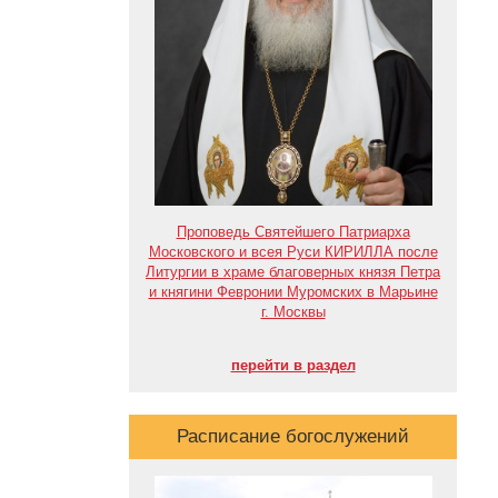
Проповедь Святейшего Патриарха
Московского и всея Руси КИРИЛЛА после
Литургии в храме благоверных князя Петра
и княгини Февронии Муромских в Марьине
г. Москвы
перейти в раздел
Расписание богослужений