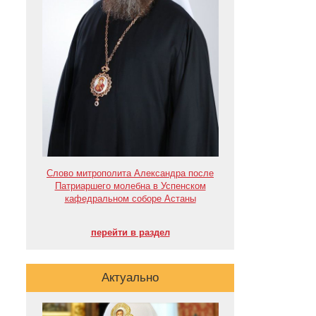
Слово митрополита Александра после
Патриаршего молебна в Успенском
кафедральном соборе Астаны
перейти в раздел
Актуально