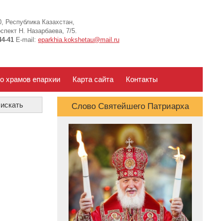
, Республика Казахстан,
спект Н. Назарбаева, 7/5.
44-41
E-mail:
eparkhia.kokshetau@mail.ru
о храмов епархии
Карта сайта
Контакты
Слово Святейшего Патриарха