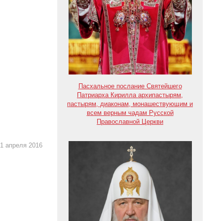
Пасхальное послание Святейшего
Патриарха Кирилла архипастырям,
пастырям, диаконам, монашествующим и
всем верным чадам Русской
Православной Церкви
1 апреля 2016