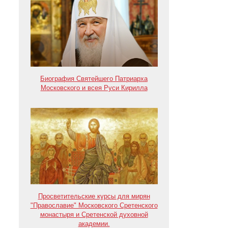
Биография Святейшего Патриарха
Московского и всея Руси Кирилла
Просветительские курсы для мирян
"Православие" Московского Сретенского
монастыря и Сретенской духовной
академии.