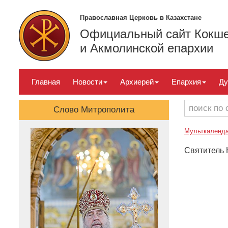
Православная Церковь в Казахстане
Официальный сайт Кокше
и Акмолинской епархии
Главная
Новости
Архиерей
Епархия
Ду
Слово Митрополита
Мульткаленд
Святитель 