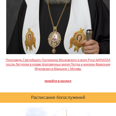
Проповедь Святейшего Патриарха Московского и всея Руси КИРИЛЛА
после Литургии в храме благоверных князя Петра и княгини Февронии
Муромских в Марьине г. Москвы
перейти в раздел
Расписание богослужений